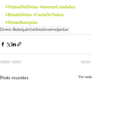
#VinhosNoDivino
#InvernoComSabor
#BrindeDivino
#CartaDeVinhos
#DivinoBotequim
Divino Botequim
vinhos
inverno
jantar
Posts recentes
Ver tudo