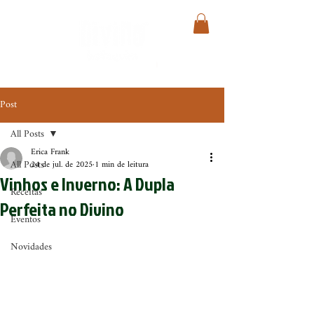
Post
All Posts
Erica Frank
All Posts
24 de jul. de 2025
1 min de leitura
Vinhos e Inverno: A Dupla
Receitas
Perfeita no Divino
Eventos
Novidades