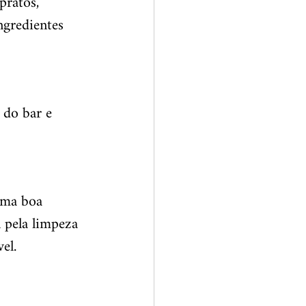
pratos, 
ngredientes 
 do bar e 
uma boa 
 pela limpeza 
el.