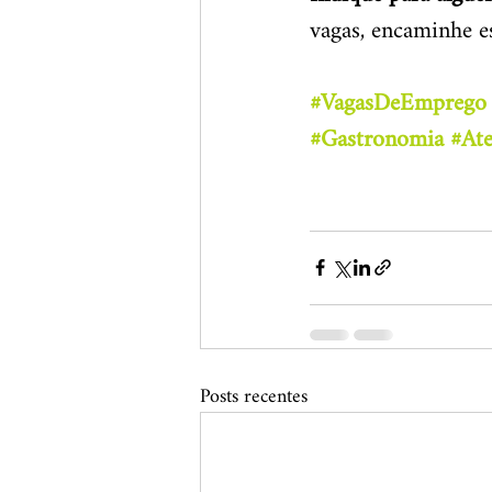
vagas, encaminhe es
#VagasDeEmprego
#Gastronomia
#At
Posts recentes