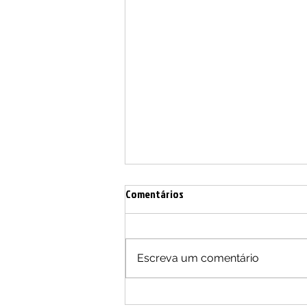
Comentários
Escreva um comentário
O Divino Botequim faz aniversário