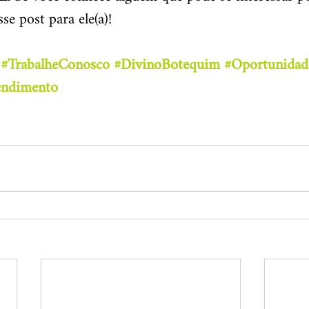
se post para ele(a)!
#TrabalheConosco
#DivinoBotequim
#Oportunidad
endimento