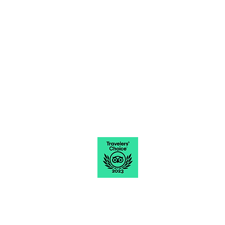
e você é nosso convidado!
Funcionamento
Segunda - 11h as 15h00
Terça a quinta – 11h à 00h
Sexta – 11h à 00
h30
Sábado – 12h à 00h30
Domingo – 12h às 17h
Pol