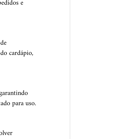
pedidos e 
de 
 do cardápio, 
garantindo 
tado para uso.
olver 