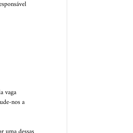
responsável 
da vaga 
jude-nos a 
or uma dessas 