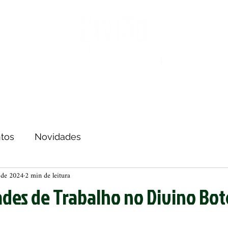
enu
Divino Lounge
Programação
O Divino
Avalia
tos
Novidades
. de 2024
2 min de leitura
des de Trabalho no Divino Bo