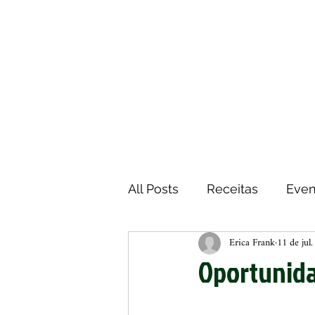
Home
M
All Posts
Receitas
Even
Erica Frank
11 de jul
Oportunida