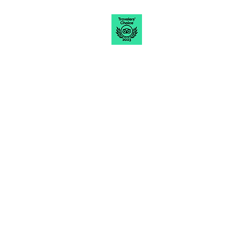
Funcionamento
Segunda - 11h as 15h00
Terça a quinta – 11h à 00h
Sexta – 11h à 00
h30
Sábado – 12h à 00h30
Domingo – 12h às 17h
Contato
(27) 3093-8880
diretoria@divinobotequim.com
R. Eugenílio Ramos, 236 – Jardim da Penha, Vitória – ES,
29060-130
CNPJ
19.966.320
/0001-29