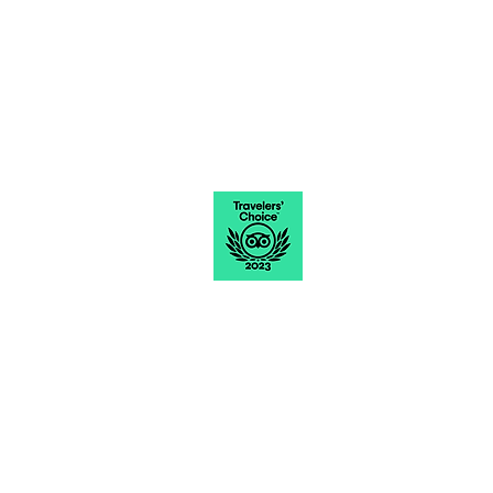
midnight
Friday – 6pm to 12:30
am
Saturday – 12:00 pm to 12:30 am
Sunday – 12pm to 5pm
Canc