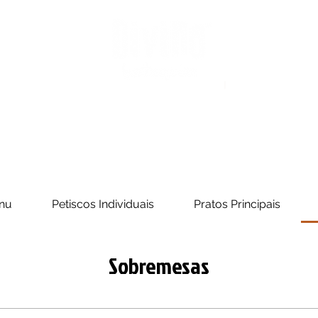
Divino Lounge
Schedule
The Divino
Reviews
Loj
nu
Petiscos Individuais
Pratos Principais
Sobremesas