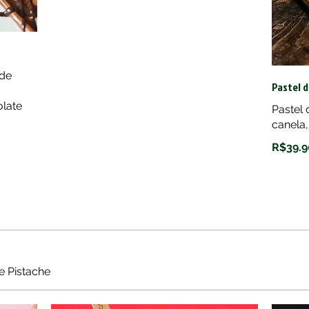
 de
Pastel d
late
Pastel
canela
R$39.9
e Pistache