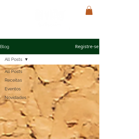
Registre-se
Blog
All Posts
All Posts
Receitas
Eventos
Novidades