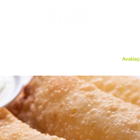
enu
Divino Lounge
Programação
O Divino
Avalia